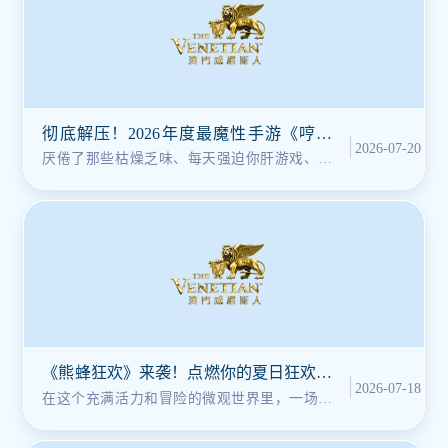
彻底解压！2026年度最魔性手游《哼哼
2026-07-20
哼》爆笑来袭！
厌倦了那些枯燥乏味、每天强迫你肝游戏、氪
金的手机游戏吗？是时候告别压力，感
《熊蜂狂欢》来袭！点燃你的夏日狂欢派
2026-07-18
对，畅享指尖速度与激情！
在这个充满活力和冒险的微观世界里，一场前
所未有的盛大庆典正在悄然进行！全新