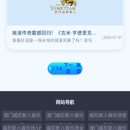
摇滚传奇震撼回归！《吉米·亨德里克斯
2026-07-07
在线老虎机》带你点燃指尖狂欢！
准备好迎接一场永恒的摇滚风暴了吗？音乐史
上最伟大的吉他手以全新而激动人心
下一
尾
1
2
3
4
页
页
网站导航
澳门威尼斯人娱乐
澳门威尼斯人娱乐
威尼斯人娱乐场登
场
场资讯
录器
威尼斯人娱乐场AP
威尼斯人娱乐场全
澳门威尼斯人娱乐