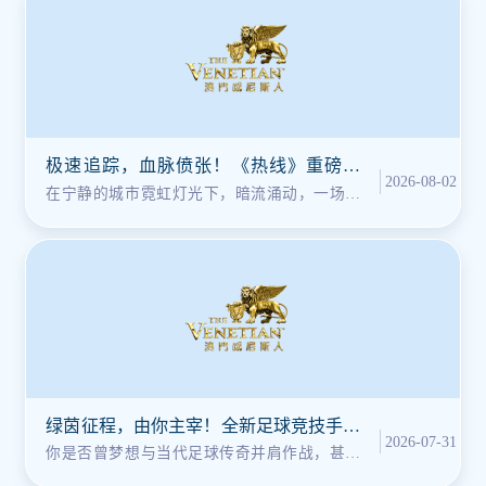
极速追踪，血脉偾张！《热线》重磅来
2026-08-02
袭，开启你的终极猎杀
在宁静的城市霓虹灯光下，暗流涌动，一场风
暴正在酝酿。电话铃声响起的那一刻，命
绿茵征程，由你主宰！全新足球竞技手游
2026-07-31
《决战梅西》重磅来袭！
你是否曾梦想与当代足球传奇并肩作战，甚至
打造一支所向披靡的球队？全新手机足