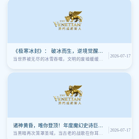
《极寒冰封》： 破冰而生，逆境觉醒！
2026-07-17
终极冰雪生存风暴席卷而来！
当世界被无尽的冰雪吞噬，文明的废墟缓缓消
逝，你能否成为刺破冰封黑夜的黎明？全
诸神黄昏，唯你登顶！年度魔幻史诗巨作
2026-07-17
《不败荣耀》燃情开打
当黑暗再次笼罩圣域，当古老的战歌在你耳畔