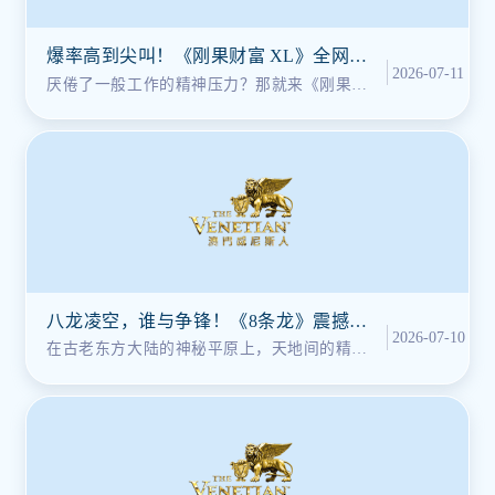
爆率高到尖叫！《刚果财富 XL》全网刷
2026-07-11
屏，这才是成年人的解压神作！
厌倦了一般工作的精神压力？那就来《刚果财
富 XL》感受快速致富的刺激吧！这款
八龙凌空，谁与争锋！《8条龙》震撼登
2026-07-10
场，决战神话巅峰！
在古老东方大陆的神秘平原上，天地间的精神
能量正酝酿着八股风暴，即将席卷世界