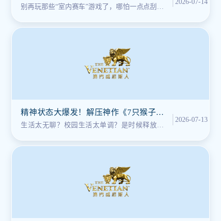
2026-07-14
照的没驾照的，看完都沉默了！
别再玩那些“室内赛车”游戏了，哪怕一点点刮蹭
都会扣分！心情低落？邻居引擎的轰
精神状态大爆发！解压神作《7只猴子》
2026-07-13
疯狂来袭，速来加入这场“泼天富贵”！
生活太无聊？校园生活太单调？是时候释放你
内心的“疯猴”了！年度最上瘾、最爆笑