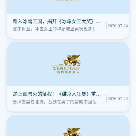
踏入冰雪王国，揭开《冰霜女王大奖》的
2026-07-24
终极秘宝！
寒冬将至，冰雪女王的神秘城堡再次现身！准
备好踏上极地奇幻之旅了吗？备受期待的
踏上血与火的征程！《维京人狂暴》重磅
2026-07-23
来袭，释放你心中的野兽！
暴风雪席卷北方，战鼓在奥丁的宫殿中回荡！
你准备好响应你血脉的召唤了吗？万众期