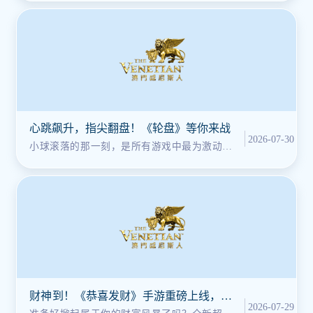
心跳飙升，指尖翻盘！《轮盘》等你来战
2026-07-30
小球滚落的那一刻，是所有游戏中最为激动人
心的时刻。筹码撞击桌面的清脆声响
财神到！《恭喜发财》手游重磅上线，带
2026-07-29
你开启爆金狂欢！