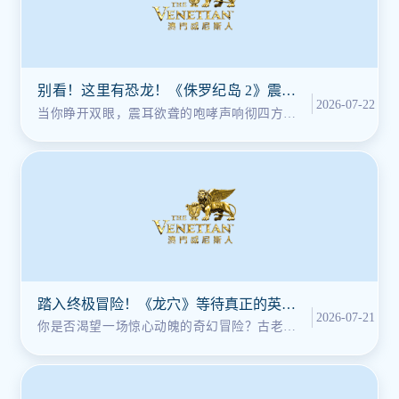
别看！这里有恐龙！《侏罗纪岛 2》震撼
2026-07-22
开测，敢来当史前霸主吗？
当你睁开双眼，震耳欲聋的咆哮声响彻四方，
脚下是一片沉寂了数十亿年的土地——
踏入终极冒险！《龙穴》等待真正的英雄
2026-07-21
降临
你是否渴望一场惊心动魄的奇幻冒险？古老的
预言逐渐浮现，沉睡千年的巨龙苏醒，整