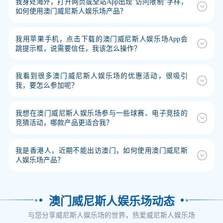
我身处海外，打开网页或全站App出现"访问限制"字样，
如何使用澳门威尼斯人娱乐场产品？
澳门威尼斯人娱乐场（Venetian Macau Casino Sports）根据部分
我用苹果手机，点击下载的澳门威尼斯人娱乐场App会
海外国家的相关规定，对这些地区的网络IP进行了屏蔽操作。
跳提示框，说需要信任，我该怎么操作？
使用澳门威尼斯人娱乐场App是最简单可行的方法。 澳门威尼
斯人娱乐场App手机应用含有体育、电子竞技、奥运等绝大多
澳门威尼斯人娱乐场App属于IOS企业级应用，在使用的时候需
数功能，对所有国家和地区都开放服务，不做限制用户登录地
我看到很多澳门威尼斯人娱乐场的优惠活动，很吸引
要进行添加信任操作。 IOS企业级应用添加信任的操作流程：
区。 您也可以使用VPN类软件切换到中国大陆地区IP，即可正
我，要怎么参加呢？
设置—通用（一般）—设备管理（裝置管理）—企业级APP—
常享受澳门威尼斯人娱乐场网页版或威尼斯人娱乐场全站手机
点击对应开发者—设置信任。
App的服务。 使用澳门威尼斯人娱乐场App是最简单可行的方
澳门威尼斯人娱乐场是目前同类平台当中给予用户最大优惠的
我想在澳门威尼斯人娱乐场参与一些球赛、电子竞技的
法。澳门威尼斯人娱乐场App手机应用含有体育、电子竞技、
服务供应商，例如首存优惠、充值奖励、VIP等级活动、每周/
竞猜活动，哪款产品更适合我？
奥运等绝大多数功能，对所有国家和地区都开放服务，不做限
月返利以及一些挑战活动等，所有活动注册后可以在网站内的
制用户登录地区。 您也可以使用VPN类软件切换到中国大陆地
“优惠”专区查阅，通过网页或APP应用都可参与。如有疑问，
区IP，即可正常享受澳门威尼斯人娱乐场网页版或威尼斯人娱
澳门威尼斯人娱乐场App足以满足您的需求，而且您在全球各
可联系网站内24小时在线客服。
我是香港人，近期不能出访澳门，如何使用澳门威尼斯
乐场全站手机App的服务。
地都能不受限制地使用澳门威尼斯人娱乐场。温馨提示您，根
人娱乐场产品？
据各地相关规定，如果您未满18岁或某些海外地区未满21周岁
不能参与这些活动。
您可以通过澳门威尼斯人娱乐场App使用澳门威尼斯人娱乐场
服务，如果在访问网站或威尼斯人娱乐场全站手机应用程式时
澳门威尼斯人娱乐场动态
遇到问题，可使用VPN切换到大陆地区IP。澳门威尼斯人娱乐
场通过网络供应商判断用户，大部分香港用户可以无障碍的访
与您分享威尼斯人娱乐场的世界，热爱威尼斯人娱乐场
问澳门威尼斯人娱乐场网站及应用，个别香港电信运营商因为