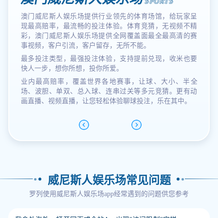
SPORTS
澳门威尼斯人娱乐场提供行业领先的体育场馆，给玩家呈
现最高赔率，最流畅的投注体验。体育竞猜，无视频不精
彩，澳门威尼斯人娱乐场提供全网覆盖面最全最高清的赛
事视频，客户引流，客户留存，无所不能。
最多投注类型，最强投注体验，支持提前兑现，收米也要
快人一步，想你所想，投你所爱。
业内最高赔率，覆盖世界各地赛事，让球、大小、半全
场、波胆、单双、总入球、连串过关等多元竞猜。更有动
画直播、视频直播，让您轻松体验聊球投注，乐在其中。
威尼斯人娱乐场常见问题
罗列使用威尼斯人娱乐场app经常遇到的问题供您参考