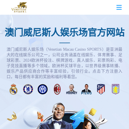
澳门威尼斯人娱乐场首页
澳门威尼斯人娱乐场官方网站
关于澳门威尼斯人娱乐场
澳门威尼斯人娱乐场（Venetian Macau Casino SPORTS）是亚洲最
大的在线娱乐公司之一，公司业务涵盖在线娱乐、体育赛事、足
球彩票、2024欧洲杯投注、棋牌游戏、真人娱乐、彩票购彩、电
威尼斯人娱乐场热门游戏
子竞技直播等多个领域。欧洲杯买球平台，以世界级赛事转播、
娱乐产品供应商合作等丰富经验，引领行业。点击下方注册入
口，每日都有丰富的奖励和福利等着您。
威尼斯人娱乐场常见问题
澳门威尼斯人娱乐场动态
澳门威尼斯人娱乐场资讯