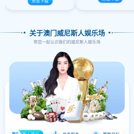
点击下载
关于澳门威尼斯人娱乐场
带您一起认识我们的威尼斯人娱乐场