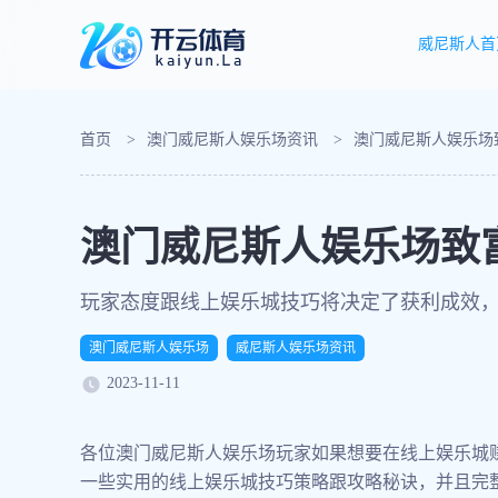
威尼斯人首
首页
>
澳门威尼斯人娱乐场资讯
>
澳门威尼斯人娱乐场
澳门威尼斯人娱乐场致
玩家态度跟线上娱乐城技巧将决定了获利成效
澳门威尼斯人娱乐场
威尼斯人娱乐场资讯
2023-11-11
各位澳门威尼斯人娱乐场玩家如果想要在线上娱乐城
一些实用的线上娱乐城技巧策略跟攻略秘诀，并且完