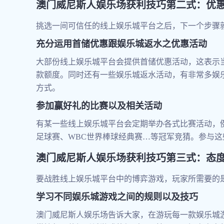
澳门威尼斯人娱乐场获利技巧第二式：优
挑选一间可信任的线上娱乐城平台之后，下一个步骤
充分运用首储优惠跟娱乐城返水之优惠活动
大部份线上娱乐城平台会提供首储优惠活动，这表示
款额度。同时还有一些娱乐城返水活动，有非常多娱
方式。
参加赢好礼的比赛以及相关活动
有某一些线上娱乐城平台会定期举办各式比赛活动，
足球赛、WBC世界棒球经典赛…等冠军竞猜。参与
澳门威尼斯人娱乐场获利技巧第三式：态
要战胜线上娱乐城平台中的博弈游戏，玩家所需要的
学习不同娱乐城游戏之间的规则以及技巧
澳门威尼斯人娱乐场告诉大家，在游玩每一款娱乐城