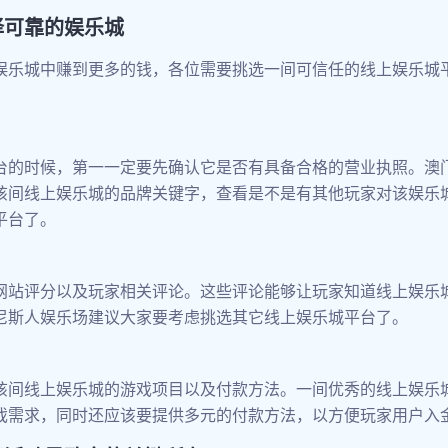
择可靠的娱乐城
娱乐城中赚到更多的钱，各位需要挑选一间可信任的线上娱乐城
台的时候，第一一定要先确认它是否有具备合格的营业执照。澳
该间线上娱乐城的品牌关键字，查看是不是有其他玩家对该娱乐
平台了。
网站评分以及玩家相关评论。这些评论能够让玩家知道线上娱乐
尼斯人娱乐场建议大家要考虑挑选其它线上娱乐城平台了。
该间线上娱乐城的游戏项目以及付款方法。一间优秀的线上娱乐
戏需求，同时还应该要提供多元的付款方法，以方便玩家用户入